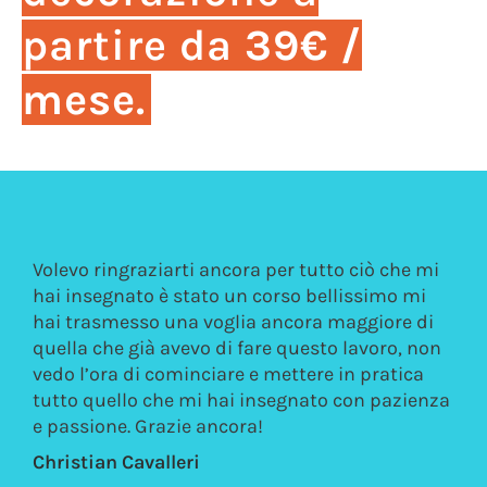
partire da
39€ /
mese
.
per tutto ciò che mi
Ciao Carlo, volevo ringraziarti per
orso bellissimo mi
presso il tuo laboratorio. Ho appre
ancora maggiore di
approccio molto professionale m
e questo lavoro, non
amichevole , proprio come quello 
mettere in pratica
maestro che ha il piacere di passa
nsegnato con pazienza
conoscenza agli allievi. Ho potut
così in specifico la tecnica, ma an
suggerimenti più generali molto ut
campo del restauro e della decora