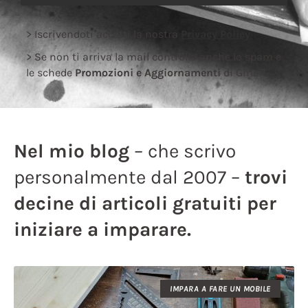
> Iscrivendoti accetti la nostra
Privacy Policy
> Se non ti arriva la mail controlla anche lo spam e
le schede
Promozioni e Aggiornamenti
di Gmail.
Nel mio blog
– che scrivo
personalmente dal 2007 –
trovi
decine di articoli gratuiti per
iniziare a imparare.
IMPARA A FARE UN MOBILE