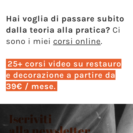
Hai voglia di passare subito
dalla teoria alla pratica?
Ci
sono i miei
corsi online
.
25+ corsi video su restauro
e decorazione a partire da
39€ / mese
.
Iscriviti
alla newsletter