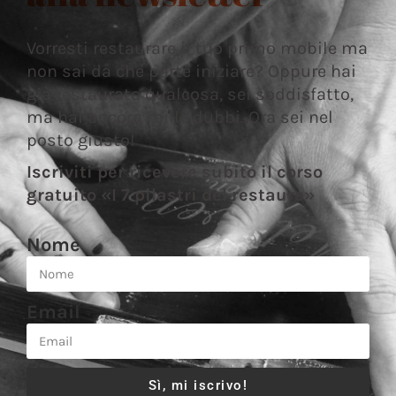
Vorresti restaurare il tuo primo mobile ma
non sai da che parte iniziare? Oppure hai
già restaurato qualcosa, sei soddisfatto,
ma hai ancora mille dubbi. Ora sei nel
posto giusto!
Iscriviti per ricevere subito il corso
gratuito «I 7 pilastri del restauro»
Nome
Email
Sì, mi iscrivo!