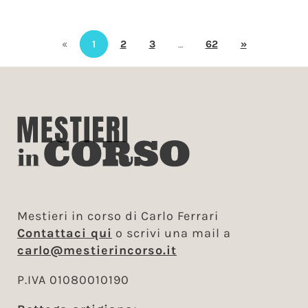
«
1
2
3
…
62
»
Mestieri in corso di Carlo Ferrari
Contattaci qui
o scrivi una mail a
carlo@mestierincorso.it
P.IVA 01080010190