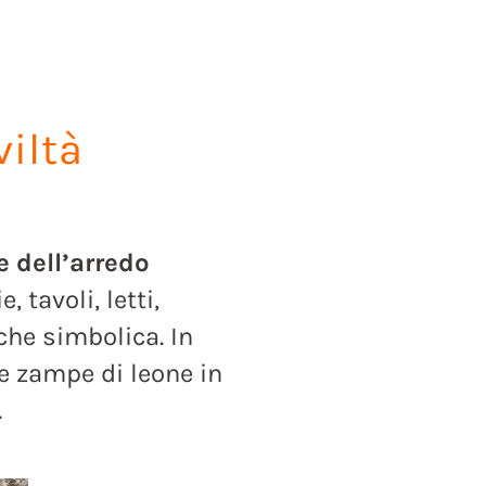
viltà
e dell’arredo
 tavoli, letti,
che simbolica. In
le zampe di leone in
.