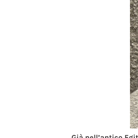
Già nell’antico Egi