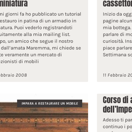
miniatura
cassetto
ni giorni fa ho pubblicato un tutorial
Inizio da ogg
restauro in patina di un armadio in
pagine alcuni
atura. Puoi vederlo registrandoti
mia bottega. 
uitamente alla mia mailing list.
parlare di mob
ppo, un amico che segue il nostro
curiosità. I
 dall’amata Maremma, mi chiede se
piace parlare
te veramente un mercato di
Settimana sc
ezionisti di mobili
ebbraio 2008
11 Febbraio 
Corso di 
IMPARA A RESTAURARE UN MOBILE
dell’Impe
Adesso ti par
continuo i po