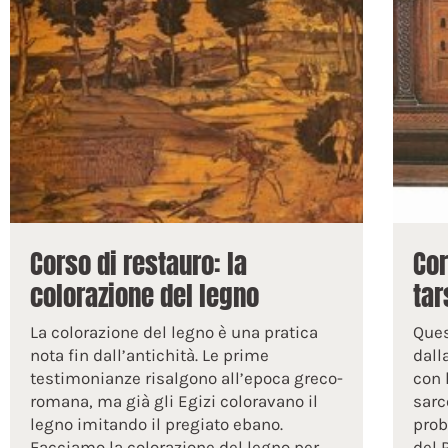
Corso di restauro: la
Cor
colorazione del legno
tar
La colorazione del legno è una pratica
Ques
nota fin dall’antichità. Le prime
dall
testimonianze risalgono all’epoca greco-
con 
romana, ma già gli Egizi coloravano il
sarc
legno imitando il pregiato ebano.
prob
Facciamo la colorazione del legno per
del 