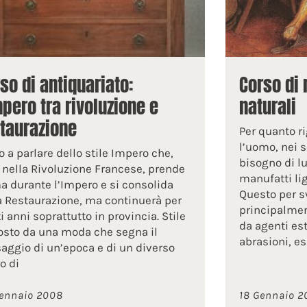
so di antiquariato:
Corso di 
mpero tra rivoluzione e
naturali
taurazione
Per quanto ri
l’uomo, nei s
o a parlare dello stile Impero che,
bisogno di lu
 nella Rivoluzione Francese, prende
manufatti lig
a durante l’Impero e si consolida
Questo per sv
a Restaurazione, ma continuerà per
principalmen
i anni soprattutto in provincia. Stile
da agenti est
sto da una moda che segna il
abrasioni, es
aggio di un’epoca e di un diverso
o di
ennaio 2008
18 Gennaio 2