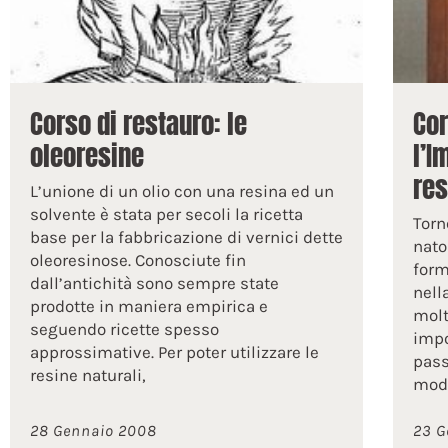
Corso di restauro: le
Cor
oleoresine
l’I
res
L’unione di un olio con una resina ed un
solvente è stata per secoli la ricetta
Torn
base per la fabbricazione di vernici dette
nato
oleoresinose. Conosciute fin
form
dall’antichità sono sempre state
nell
prodotte in maniera empirica e
molt
seguendo ricette spesso
impo
approssimative. Per poter utilizzare le
pass
resine naturali,
mod
28 Gennaio 2008
23 G