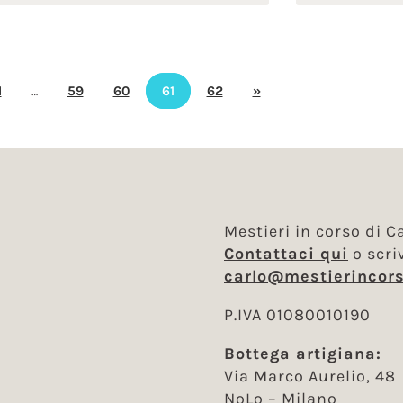
1
…
59
60
61
62
»
Mestieri in corso di Ca
Contattaci qui
o scri
carlo@mestierincors
P.IVA 01080010190
Bottega artigiana:
Via Marco Aurelio, 48
NoLo – Milano