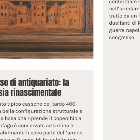
confermare la
nell’arredam
tratto da un
duellanti di R
guerre napole
congresso
so di antiquariato: la
sia rinascimentale
to tipico cassone del tardo 400
a bella configurazione strutturale e
la base che riprende il coperchio a
ofago è conservato ad Urbino e
abilmente faceva parte dell’arredo
Palazzo Ducale. Mi ha colpito non