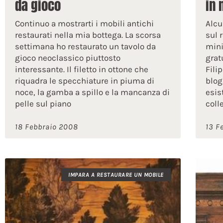
da gioco
in 
Continuo a mostrarti i mobili antichi
Alcu
restaurati nella mia bottega. La scorsa
sul 
settimana ho restaurato un tavolo da
mini
gioco neoclassico piuttosto
grat
interessante. Il filetto in ottone che
Fili
riquadra le specchiature in piuma di
blog
noce, la gamba a spillo e la mancanza di
esis
pelle sul piano
coll
18 Febbraio 2008
13 F
IMPARA A RESTAURARE UN MOBILE