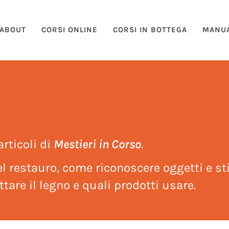
ABOUT
CORSI ONLINE
CORSI IN BOTTEGA
MANUA
articoli di
Mestieri in Corso
.
l restauro, come riconoscere oggetti e sti
tare il legno e quali prodotti usare.