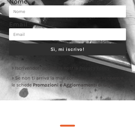
Nome
Email
Sì, mi iscrivo!
> Iscrivendoti accetti la nostra
Privacy Policy
> Se non ti arriva la mail controlla anche lo spam e
le schede
Promozioni e Aggiornamenti
di Gmail.