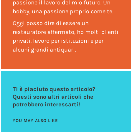
passione il lavoro del mio futuro. Un
hobby, una passione proprio come te.
Oggi posso dire di essere un
restauratore affermato, ho molti clienti
privati, lavoro per istituzioni e per
alcuni grandi antiquari.
Ti è piaciuto questo articolo?
Questi sono altri articoli che
potrebbero interessarti!
YOU MAY ALSO LIKE