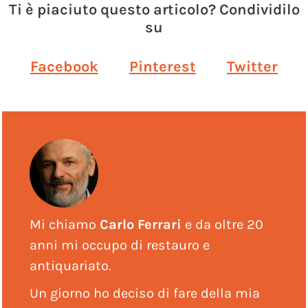
Ti è piaciuto questo articolo? Condividilo
su
Facebook
Pinterest
Twitter
Mi chiamo
Carlo Ferrari
e da oltre 20
anni mi occupo di restauro e
antiquariato.
Un giorno ho deciso di fare della mia