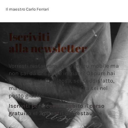
Il maestro Carlo Ferrari
Iscriviti
alla newsletter
Vorresti restaurare il tuo primo mobile ma
non sai da che parte iniziare? Oppure hai
già restaurato qualcosa, sei soddisfatto,
ma hai ancora mille dubbi. Ora sei nel
posto giusto!
Iscriviti per ricevere subito il corso
gratuito «I 7 pilastri del restauro»