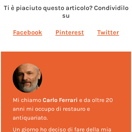
Ti è piaciuto questo articolo? Condividilo
su
Facebook
Pinterest
Twitter
Mi chiamo
Carlo Ferrari
e da oltre 20
anni mi occupo di restauro e
antiquariato.
Un giorno ho deciso di fare della mia