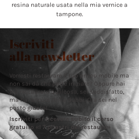
resina naturale usata nella mia vernice a
tampone.
Iscriviti
alla newsletter
Vorresti restaurare il tuo primo mobile ma
non sai da che parte iniziare? Oppure hai
già restaurato qualcosa, sei soddisfatto,
ma hai ancora mille dubbi. Ora sei nel
posto giusto!
Iscriviti per ricevere subito il corso
gratuito «I 7 pilastri del restauro»