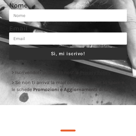
Nome
Email
Sì, mi iscrivo!
> Iscrivendoti accetti la nostra
Privacy Policy
> Se non ti arriva la mail controlla anche lo spam e
le schede
Promozioni e Aggiornamenti
di Gmail.