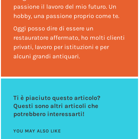
passione il lavoro del mio futuro. Un
hobby, una passione proprio come te.
Oggi posso dire di essere un
restauratore affermato, ho molti clienti
privati, lavoro per istituzioni e per
alcuni grandi antiquari.
Ti è piaciuto questo articolo?
Questi sono altri articoli che
potrebbero interessarti!
YOU MAY ALSO LIKE