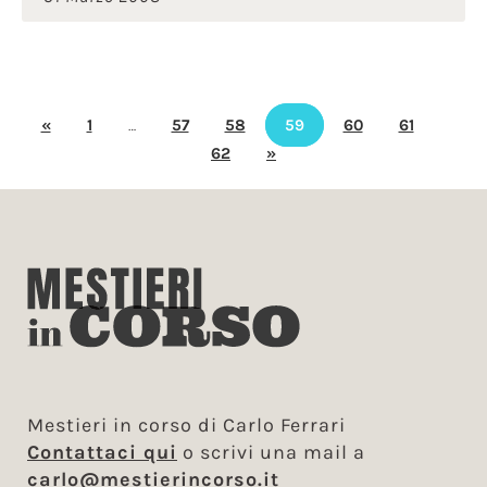
«
1
…
57
58
59
60
61
62
»
Mestieri in corso di Carlo Ferrari
Contattaci qui
o scrivi una mail a
carlo@mestierincorso.it