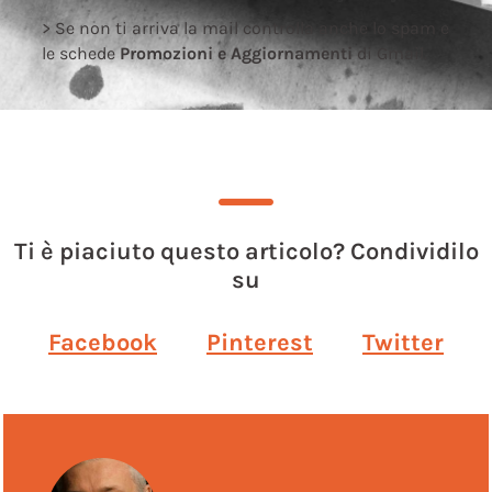
> Se non ti arriva la mail controlla anche lo spam e
le schede
Promozioni e Aggiornamenti
di Gmail.
Ti è piaciuto questo articolo? Condividilo
su
Facebook
Pinterest
Twitter