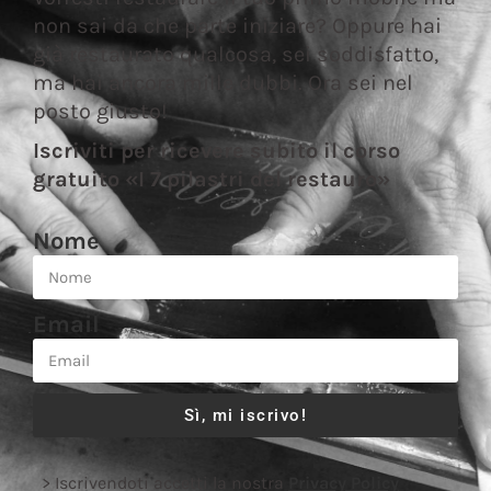
non sai da che parte iniziare? Oppure hai
già restaurato qualcosa, sei soddisfatto,
ma hai ancora mille dubbi. Ora sei nel
posto giusto!
Iscriviti per ricevere subito il corso
gratuito «I 7 pilastri del restauro»
Nome
Email
Sì, mi iscrivo!
> Iscrivendoti accetti la nostra
Privacy Policy