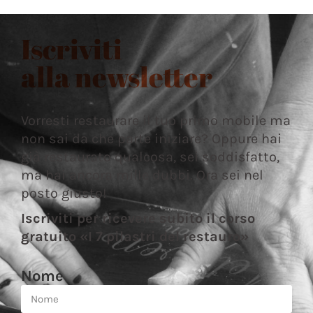
Iscriviti
alla newsletter
Vorresti restaurare il tuo primo mobile ma
non sai da che parte iniziare? Oppure hai
già restaurato qualcosa, sei soddisfatto,
ma hai ancora mille dubbi. Ora sei nel
posto giusto!
Iscriviti per ricevere subito il corso
gratuito «I 7 pilastri del restauro»
Nome