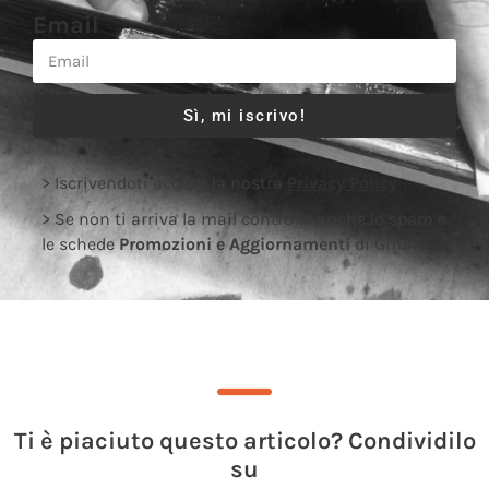
Email
Sì, mi iscrivo!
> Iscrivendoti accetti la nostra
Privacy Policy
> Se non ti arriva la mail controlla anche lo spam e
le schede
Promozioni e Aggiornamenti
di Gmail.
Ti è piaciuto questo articolo? Condividilo
su