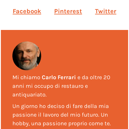
Facebook
Pinterest
Twitter
Mi chiamo
Carlo Ferrari
e da oltre 20
anni mi occupo di restauro e
antiquariato.
Un giorno ho deciso di fare della mia
passione il lavoro del mio futuro. Un
hobby, una passione proprio come te.