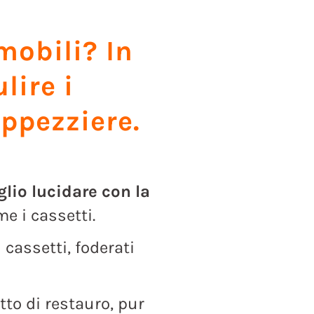
mobili? In
lire i
appezziere.
lio lucidare con la
me i cassetti.
i cassetti, foderati
to di restauro, pur