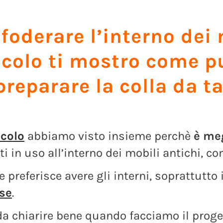
foderare l’interno dei 
icolo ti mostro come pu
preparare la colla da t
icolo
abbiamo visto insieme perchè
è meg
ti in uso all’interno dei mobili antichi, co
te preferisce avere gli interni, soprattutto 
ese
.
a chiarire bene quando facciamo il proget