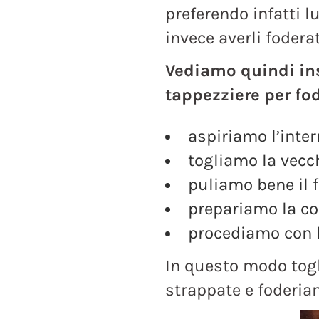
preferendo infatti l
invece averli foderat
Vediamo quindi ins
tappezziere per fod
aspiriamo l’inter
togliamo la vecc
puliamo bene il f
prepariamo la co
procediamo con l
In questo modo togl
strappate e foderia