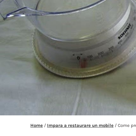
Home
/
Impara a restaurare un mobile
/ Come pre