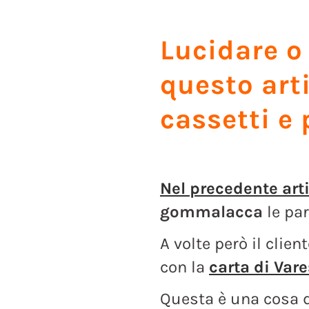
Lucidare o 
questo art
cassetti e 
Nel precedente art
gommalacca
le par
A volte però il clien
con la
carta di Var
Questa è una cosa d