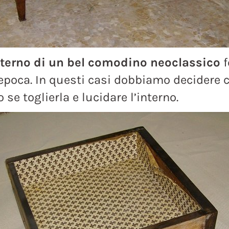
interno di un bel comodino neoclassico
f
’epoca. In questi casi dobbiamo decidere co
se toglierla e lucidare l’interno.