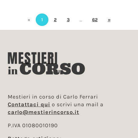
«
1
2
3
…
62
»
Mestieri in corso di Carlo Ferrari
Contattaci qui
o scrivi una mail a
carlo@mestierincorso.it
P.IVA 01080010190