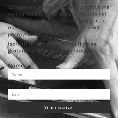
Vorresti restaurare il tuo primo mobile ma
non sai da che parte iniziare? Oppure hai
già restaurato qualcosa, sei soddisfatto,
ma hai ancora mille dubbi. Ora sei nel
posto giusto!
Iscriviti per ricevere subito il corso
gratuito «I 7 pilastri del restauro»
Nome
Email
Sì, mi iscrivo!