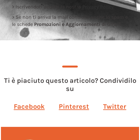
> Iscrivendoti accetti la nostra
Privacy Policy
> Se non ti arriva la mail controlla anche lo spam e
le schede
Promozioni e Aggiornamenti
di Gmail.
Ti è piaciuto questo articolo? Condividilo
su
Facebook
Pinterest
Twitter