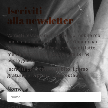
Iscriviti
alla newsletter
Vorresti restaurare il tuo primo mobile ma
non sai da che parte iniziare? Oppure hai
già restaurato qualcosa, sei soddisfatto,
ma hai ancora mille dubbi. Ora sei nel
posto giusto!
Iscriviti per ricevere subito il corso
gratuito «I 7 pilastri del restauro»
Nome
Email