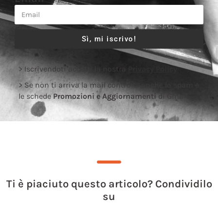
Sì, mi iscrivo!
> Iscrivendoti accetti la nostra
Privacy Policy
> Se non ti arriva la mail controlla anche lo spam e
le schede
Promozioni e Aggiornamenti
di Gmail.
Ti è piaciuto questo articolo? Condividilo
su