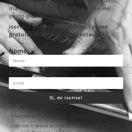
già restaurato qualcosa, sei soddisfatto,
ma hai ancora mille dubbi. Ora sei nel
posto giusto!
Iscriviti per ricevere subito il corso
gratuito «I 7 pilastri del restauro»
Nome
Email
Sì, mi iscrivo!
> Iscrivendoti accetti la nostra
Privacy Policy
> Se non ti arriva la mail controlla anche lo spam e