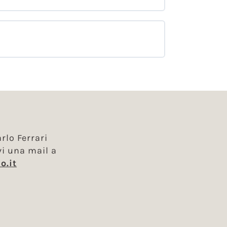
rlo Ferrari
vi una mail a
o.it