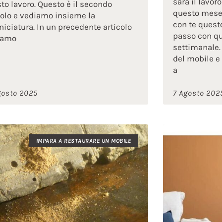
sarà il lavo
to lavoro. Questo è il secondo
questo mese.
colo e vediamo insieme la
con te quest
niciatura. In un precedente articolo
passo con qu
iamo
settimanale. 
del mobile e 
a
gosto 2025
7 Agosto 202
IMPARA A RESTAURARE UN MOBILE