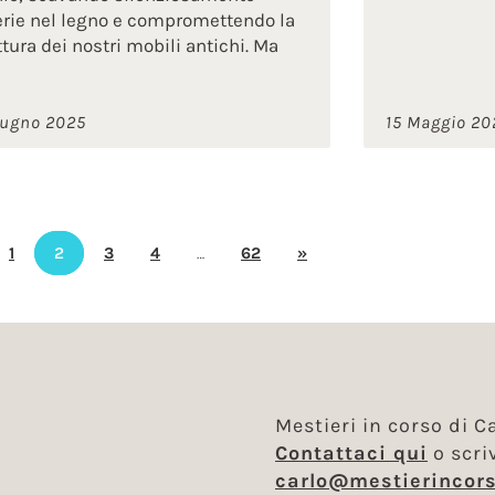
erie nel legno e compromettendo la
ttura dei nostri mobili antichi. Ma
iugno 2025
15 Maggio 20
1
2
3
4
…
62
»
Mestieri in corso di Ca
Contattaci qui
o scri
carlo@mestierincors