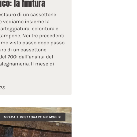
co: la finitura
restauro di un cassettone
e vediamo insieme la
arteggiatura, coloritura e
 tampone. Nei tre precedenti
iamo visto passo dopo passo
auro di un cassettone
el 700: dall’analisi del
falegnameria. Il mese di
25
IMPARA A RESTAURARE UN MOBILE