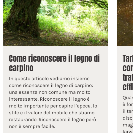
Come riconoscere il legno di
Tar
carpino
com
tra
In questo articolo vediamo insieme
eff
come riconoscere il legno di carpino:
una essenza non comune ma molto
Quan
interessante. Riconoscere il legno è
è fo
molto importante per capire l’epoca, lo
il t
stile e il valore del mobile che stiamo
disc
restaurando. Riconoscere il legno però
magg
non è sempre facile.
larv