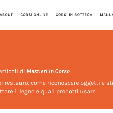
ABOUT
CORSI ONLINE
CORSI IN BOTTEGA
MANUA
articoli di
Mestieri in Corso
.
l restauro, come riconoscere oggetti e sti
tare il legno e quali prodotti usare.