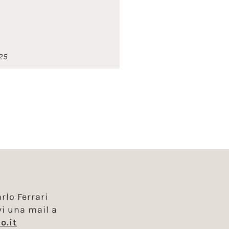
25
rlo Ferrari
vi una mail a
o.it