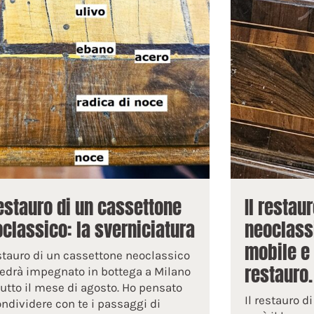
restauro di un cassettone
Il restau
classico: la sverniciatura
neoclassi
mobile e 
estauro di un cassettone neoclassico
restauro.
edrà impegnato in bottega a Milano
tutto il mese di agosto. Ho pensato
Il restauro 
ondividere con te i passaggi di