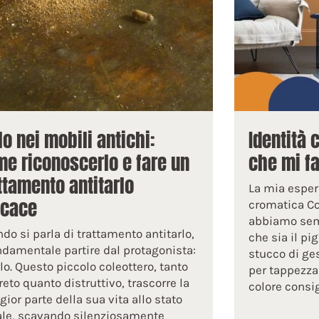
lo nei mobili antichi:
Identità 
e riconoscerlo e fare un
che mi f
ttamento antitarlo
La mia esperi
icace
cromatica Co
abbiamo semp
do si parla di trattamento antitarlo,
che sia il pi
ndamentale partire dal protagonista:
stucco di ges
arlo. Questo piccolo coleottero, tanto
per tappezza
reto quanto distruttivo, trascorre la
colore consig
ior parte della sua vita allo stato
ale, scavando silenziosamente