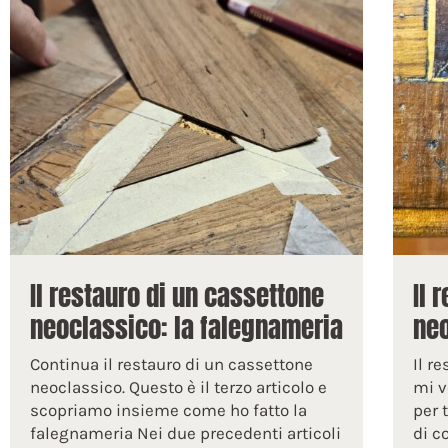
Il restauro di un cassettone
Il 
neoclassico: la falegnameria
neo
Continua il restauro di un cassettone
Il r
neoclassico. Questo è il terzo articolo e
mi v
scopriamo insieme come ho fatto la
per 
falegnameria Nei due precedenti articoli
di c