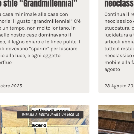
o stile “Grandmillennial”
neoclassi
a casa minimale alla casa con
Continua il 
ria: il gusto “grandmillennial” C’è
neoclassico 
o un tempo, non molto lontano, in
stuccatura, c
nelle nostre case dominavano il
lucidatura a
o, il legno chiaro e le linee pulite. I
articoli abb
li dovevano “sparire” per lasciare
tutto il rest
io alla luce, e ogni oggetto
neoclassico d
rfluo
mobile alla 
agosto
tobre 2025
28 Agosto 20
IMPARA A RESTAURARE UN MOBILE