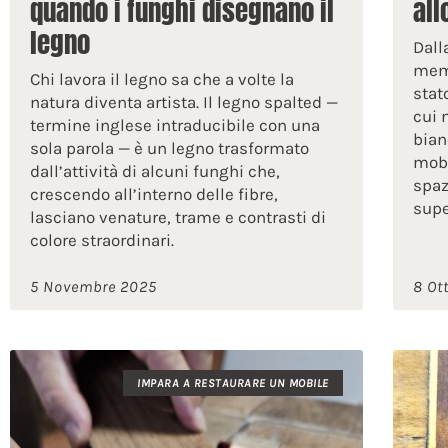
quando i funghi disegnano il
all
legno
Dall
memo
Chi lavora il legno sa che a volte la
stat
natura diventa artista. Il legno spalted —
cui 
termine inglese intraducibile con una
bianc
sola parola — è un legno trasformato
mobi
dall’attività di alcuni funghi che,
spaz
crescendo all’interno delle fibre,
supe
lasciano venature, trame e contrasti di
colore straordinari.
5 Novembre 2025
8 Ot
IMPARA A RESTAURARE UN MOBILE