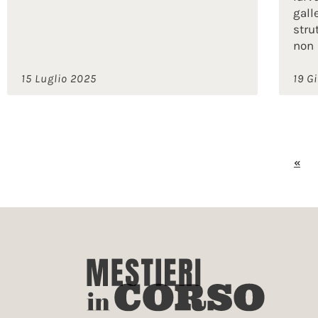
gall
stru
non
15 Luglio 2025
19 G
«